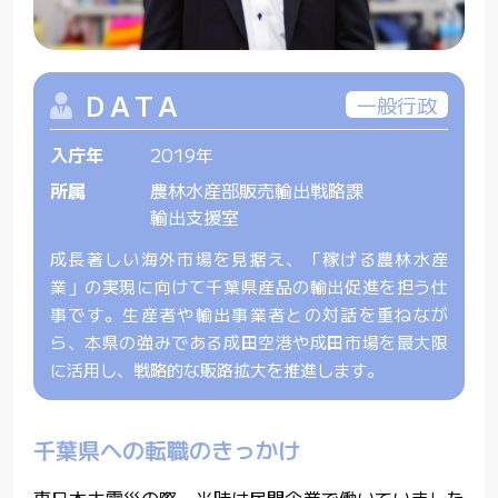
DATA
一般行政
入庁年
2019年
所属
農林水産部販売輸出戦略課
輸出支援室
成長著しい海外市場を見据え、「稼げる農林水産
業」の実現に向けて千葉県産品の輸出促進を担う仕
事です。生産者や輸出事業者との対話を重ねなが
ら、本県の強みである成田空港や成田市場を最大限
に活用し、戦略的な販路拡大を推進します。
千葉県への転職のきっかけ
東日本大震災の際、当時は民間企業で働いていました