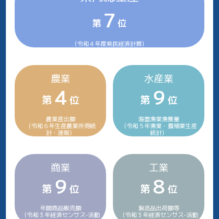
7
第
位
（令和４年度県民経済計算）
農業
水産業
4
9
第
位
第
位
農業産出額
海面漁業漁獲量
（令和６年生産農業所得統
（令和５年漁業・養殖業生産
計・速報）
統計）
商業
工業
9
8
第
位
第
位
年間商品販売額
製造品出荷額等
（令和３年経済センサス-活動
（令和３年経済センサス-活動